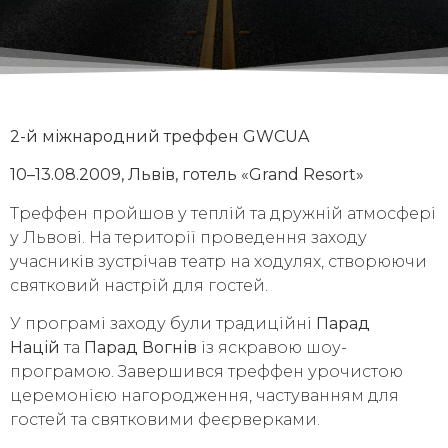
2-й міжнародний треффен GWCUA
10–13.08.2009, Львів, готель «Grand Resort»
Треффен пройшов у теплій та дружній атмосфері
у Львові. На території проведення заходу
учасників зустрічав театр на ходулях, створюючи
святковий настрій для гостей.
У програмі заходу були традиційні
Парад
Націй
та
Парад Вогнів
із яскравою шоу-
програмою. Завершився треффен урочистою
церемонією нагородження, частуванням для
гостей та святковими феєрверками.