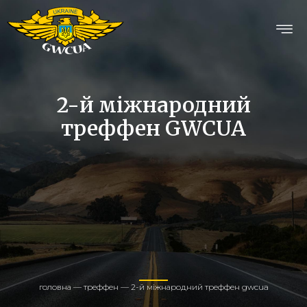
2-й міжнародний
треффен GWCUA
головна
—
треффен
—
2-й міжнародний треффен gwcua