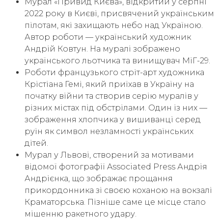
Мурал «Привид Києва», відкритий у серпні
2022 року в Києві, присвячений українським
пілотам, які захищають небо над Україною.
Автор роботи — український художник
Андрій Ковтун. На муралі зображено
українського льотчика та винищувач МіГ-29.
Роботи французького стріт-арт художника
Крістіана Гемі, який приїхав в Україну на
початку війни та створив серію муралів у
різних містах під обстрілами. Один із них —
зображення хлопчика у вишиванці серед
руїн як символ незламності українських
дітей.
Мурал у Львові, створений за мотивами
відомої фотографії Associated Press Андрія
Андрієнка, що зображає прощання
прикордонника зі своєю коханою на вокзалі
Краматорська. Пізніше саме це місце стало
мішенню ракетного удару.