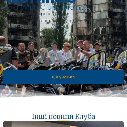
Gold Wing Club Ukraine?
дізнатися більше про клуб
Клуб абсолютно відкритий для всіх власників
Honda Gold Wing,
але членство в ньому є ексклюзивним.
Бути частиною Клубу — означає гідно
представляти країну, традиції та цінності
спільноти.
долучитися
Інші новини Клуба