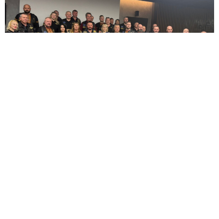
26 Березня 2026
Відкриття мотосезону 2026
дізнатися більше
Бажаєте бути в курсі?
Жодного спаму, лише цікава та корисна
інформація.